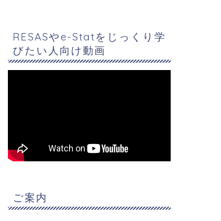
RESASやe-Statをじっくり学
びたい人向け動画
ご案内