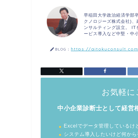
早稲田大学政治経済学部卒
クノロジーズ株式会社)、
ンサルティング設立。 I
ービス導入など中堅・中小
https://aitokuconsult.co
BLOG：
お気軽に
中小企業診断士として経営相
Excelでデータ管理している
システム導入したいけど何から