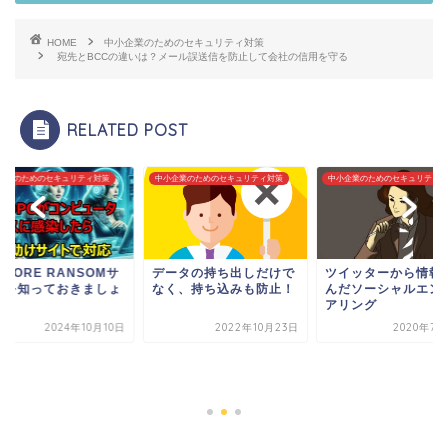
HOME
中小企業のためのセキュリティ対策
宛先とBCCの違いは？メール誤送信を防止して会社の信用を守る
RELATED POST
企業のためのセキュリティ対策
中小企業のためのセキュリティ対策
中小企業のためのセキュリティ対
 MORE RANSOMサ
データの持ち出しだけで
ツイッターから情報
トを知っておきましょ
なく、持ち込みも防止！
んだソーシャルエン
アリング
2024年10月10日
2022年10月23日
2020年7月