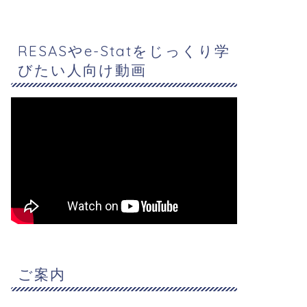
RESASやe-Statをじっくり学
びたい人向け動画
ご案内