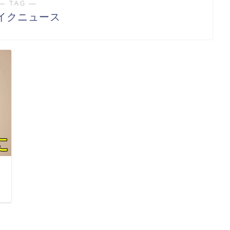
― TAG ―
イクニュース
日