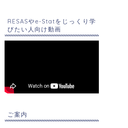
RESASやe-Statをじっくり学
びたい人向け動画
ご案内