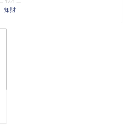
― TAG ―
知財
日