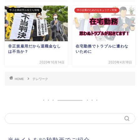
中小企業経営お役立ち情報
中小企業のためのセキュリティ対策
非正規雇用だから退職金なし
在宅勤務でトラブルに遭わな
は不当か？
いために
2020年10月14日
2020年4月18日
HOME
テレワーク
当サイトを80秒動画でご紹介